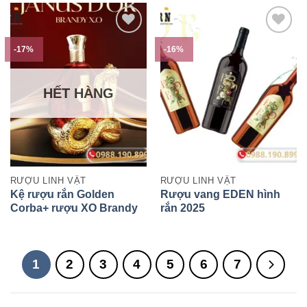
-17%
-16%
HẾT HÀNG
RƯỢU LINH VẬT
RƯỢU LINH VẬT
Kệ rượu rắn Golden
Rượu vang EDEN hình
Corba+ rượu XO Brandy
rắn 2025
1
2
3
4
5
6
7