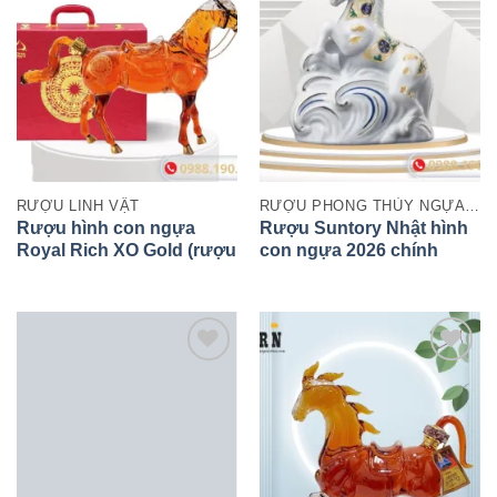
RƯỢU LINH VẬT
RƯỢU PHONG THỦY NGỰA 2026
Rượu hình con ngựa
Rượu Suntory Nhật hình
Royal Rich XO Gold (rượu
con ngựa 2026 chính
ngựa DOHA)
hãng