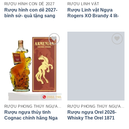
RƯỢU HÌNH CON DÊ 2027
RƯỢU LINH VẬT
Rượu hình con dê 2027-
Rượu Linh vật Ngựa
bình sứ- quà tặng sang
Rogers XO Brandy 4 lít-
trọng độc đáo
Quà biếu Tết sang trọng,
biểu tượng thành công
RƯỢU PHONG THỦY NGỰA 2026
RƯỢU PHONG THỦY NGỰA 2026
Rượu ngựa thủy tinh
Rượu ngựa Orel 2026-
Cognac chính hãng Nga
Whisky The Orel 1871