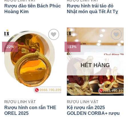
RƯỢU LINH VẬT
RƯỢU LINH VẬT
Rượu đào tiên Bách Phúc
Rượu hình trái táo đỏ
Hoàng Kim
Nhật món quà Tết Ất Tỵ
-22%
-13%
HẾT HÀNG
RƯỢU LINH VẬT
RƯỢU LINH VẬT
Rượu hình con rắn THE
Kệ rượu rắn 2025
OREL 2025
GOLDEN CORBA+ rượu
XO 3lit