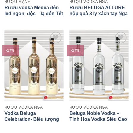
RƯỢU MẠNH
RƯỢU VODKA NGA
Rượu vodka Medea đèn
Rượu BELUGA ALLURE
led ngon- độc – lạ đón Tết
hộp quà 3 ly xách tay Nga
2022
-17%
-17%
RƯỢU VODKA NGA
RƯỢU VODKA NGA
Vodka Beluga
Beluga Noble Vodka –
Celebration- Biểu tượng
Tinh Hoa Vodka Siêu Cao
của sự xa xỉ
Cấp