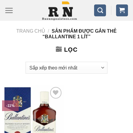
Bỏ
qua
nội
TRANG CHỦ
/
SẢN PHẨM ĐƯỢC GẮN THẺ
dung
“BALLANTINE 1 LÍT”
LỌC
-11%