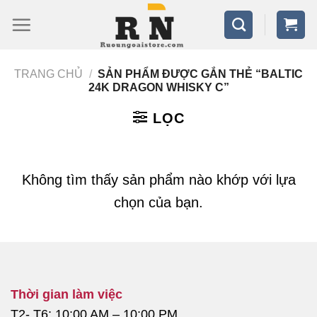
Bỏ
qua
nội
TRANG CHỦ
/
SẢN PHẨM ĐƯỢC GẮN THẺ “BALTIC
dung
24K DRAGON WHISKY C”
LỌC
Không tìm thấy sản phẩm nào khớp với lựa
chọn của bạn.
Thời gian làm việc
T2- T6: 10:00 AM – 10:00 PM