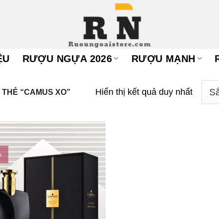
ỆU
RƯỢU NGỰA 2026
RƯỢU MẠNH
Hiển thị kết quả duy nhất
THẺ “CAMUS XO”
%