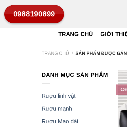
Bỏ
0988190899
qua
nội
dung
TRANG CHỦ
GIỚI THI
TRANG CHỦ
/
SẢN PHẨM ĐƯỢC GẮN 
DANH MỤC SẢN PHẨM
-10
Rượu linh vật
Rượu mạnh
Rượu Mao đài