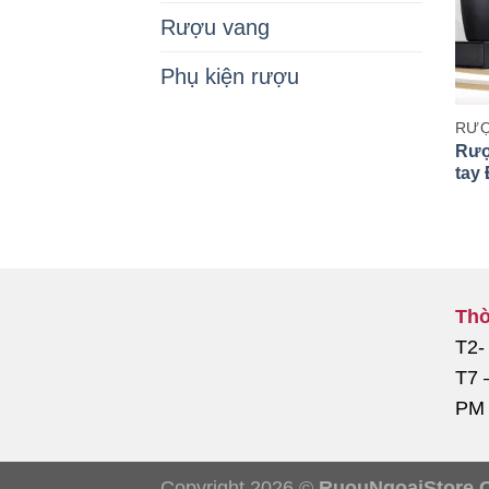
Rượu vang
Phụ kiện rượu
RƯỢ
Rượ
tay
Phá
Thờ
T2-
T7 
PM
Copyright 2026 ©
RuouNgoaiStore.