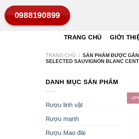
Bỏ
0988190899
qua
nội
dung
TRANG CHỦ
GIỚI THI
TRANG CHỦ
/
SẢN PHẨM ĐƯỢC GẮN
SELECTED SAUVIGNON BLANC CENT
DANH MỤC SẢN PHẨM
-17
Rượu linh vật
Rượu mạnh
Rượu Mao đài