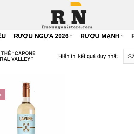
ỆU
RƯỢU NGỰA 2026
RƯỢU MẠNH
 THẺ “CAPONE
Hiển thị kết quả duy nhất
RAL VALLEY”
%