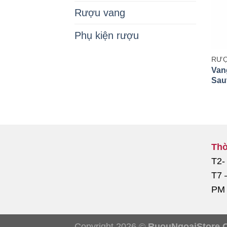
Rượu vang
Phụ kiện rượu
RƯỢ
Van
Sau
Thờ
T2-
T7 
PM
Copyright 2026 ©
RuouNgoaiStore.