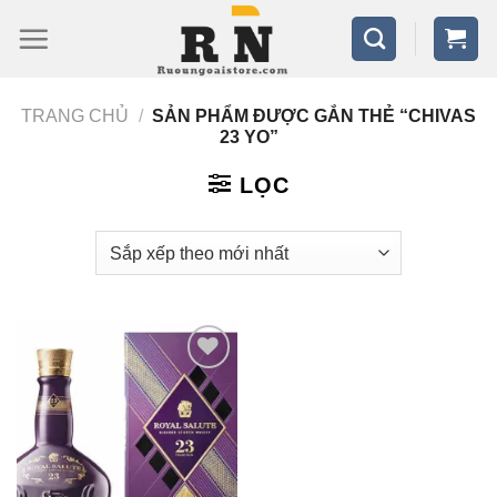
Bỏ
qua
nội
TRANG CHỦ
/
SẢN PHẨM ĐƯỢC GẮN THẺ “CHIVAS
dung
23 YO”
LỌC