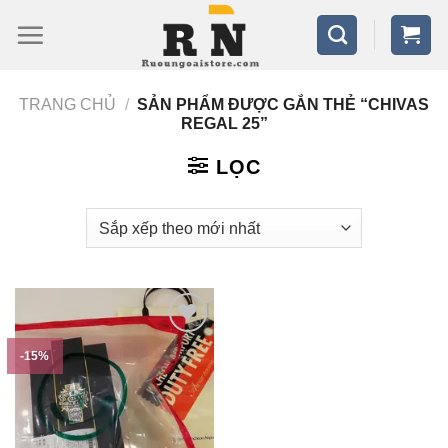
Bỏ
qua
nội
TRANG CHỦ
/
SẢN PHẨM ĐƯỢC GẮN THẺ “CHIVAS
dung
REGAL 25”
LỌC
-15%