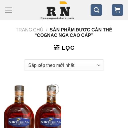
Bỏ
qua
nội
TRANG CHỦ
/
SẢN PHẨM ĐƯỢC GẮN THẺ
dung
“COGNAC NGA CAO CẤP”
LỌC