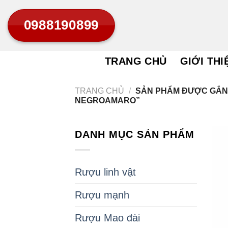
Bỏ
0988190899
qua
nội
dung
TRANG CHỦ
GIỚI THI
TRANG CHỦ
/
SẢN PHẨM ĐƯỢC GẮN 
NEGROAMARO”
DANH MỤC SẢN PHẨM
Rượu linh vật
Rượu mạnh
Rượu Mao đài