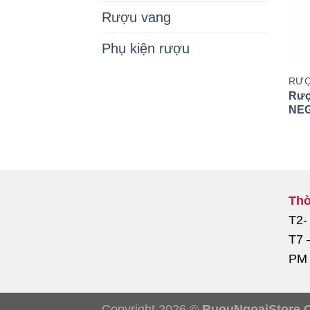
Rượu vang
Phụ kiện rượu
RƯỢ
Rượ
NE
Thờ
T2-
T7 
PM
Copyright 2026 ©
RuouNgoaiStore.