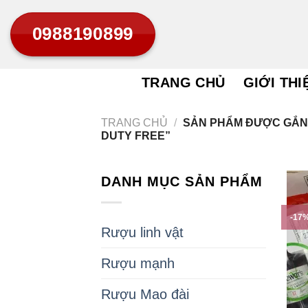
Bỏ
0988190899
qua
nội
dung
TRANG CHỦ
GIỚI THI
TRANG CHỦ
/
SẢN PHẨM ĐƯỢC GẮN 
DUTY FREE”
DANH MỤC SẢN PHẨM
-17
Rượu linh vật
Rượu mạnh
Rượu Mao đài