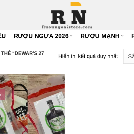
ỆU
RƯỢU NGỰA 2026
RƯỢU MẠNH
THẺ “DEWAR’S 27
Hiển thị kết quả duy nhất
%