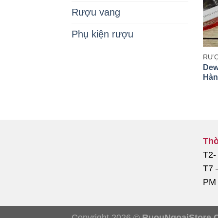
Rượu vang
Phụ kiện rượu
Dewa
Hàn
Thờ
T2-
T7 
PM
Copyright 2026 ©
RuouNgoaiStore.