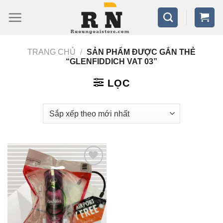
Bỏ
qua
nội
TRANG CHỦ
/
SẢN PHẨM ĐƯỢC GẮN THẺ
dung
“GLENFIDDICH VAT 03”
LỌC