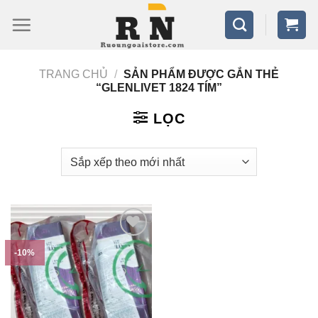
Bỏ
qua
nội
TRANG CHỦ
/
SẢN PHẨM ĐƯỢC GẮN THẺ
dung
“GLENLIVET 1824 TÍM”
LỌC
-10%