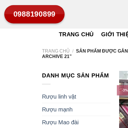
Bỏ
0988190899
qua
nội
dung
TRANG CHỦ
GIỚI THI
TRANG CHỦ
/
SẢN PHẨM ĐƯỢC GẮN 
ARCHIVE 21”
DANH MỤC SẢN PHẨM
-3%
Rượu linh vật
Rượu mạnh
Rượu Mao đài