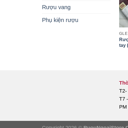
Rượu vang
Phụ kiện rượu
Rượ
tay 
Thờ
T2-
T7 
PM
Copyright 2026 ©
RuouNgoaiStore.