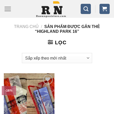
Bỏ
qua
nội
TRANG CHỦ
/
SẢN PHẨM ĐƯỢC GẮN THẺ
dung
“HIGHLAND PARK 16”
LỌC
-16%