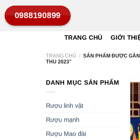
Bỏ
0988190899
qua
nội
dung
TRANG CHỦ
GIỚI THI
TRANG CHỦ
/
SẢN PHẨM ĐƯỢC GẮN 
THU 2023”
DANH MỤC SẢN PHẨM
Rượu linh vật
Rượu mạnh
Rượu Mao đài