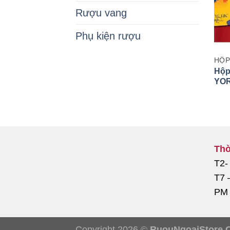
Rượu vang
Phụ kiện rượu
HỘP
Hộp
YO
USA
Thờ
T2-
T7 
PM
Copyright 2026 ©
RuouNgoaiStore.