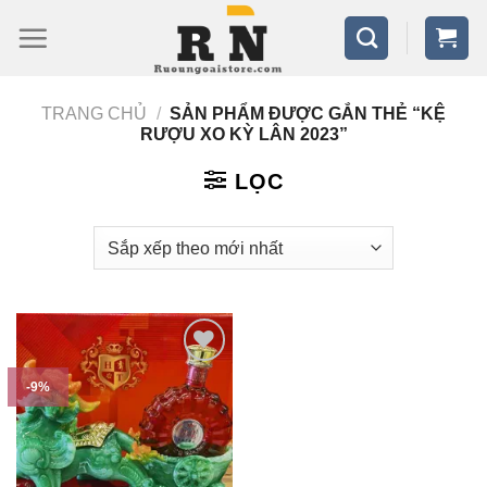
Bỏ
qua
nội
TRANG CHỦ
/
SẢN PHẨM ĐƯỢC GẮN THẺ “KỆ
dung
RƯỢU XO KỲ LÂN 2023”
LỌC
-9%