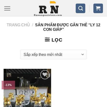
Bỏ
qua
nội
TRANG CHỦ
/
SẢN PHẨM ĐƯỢC GẮN THẺ “LY 12
dung
CON GIÁP”
LỌC
-13%