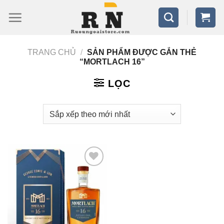
Bỏ
qua
nội
TRANG CHỦ
/
SẢN PHẨM ĐƯỢC GẮN THẺ
dung
“MORTLACH 16”
LỌC