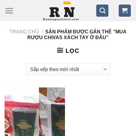
Bỏ
qua
nội
TRANG CHỦ
/
SẢN PHẨM ĐƯỢC GẮN THẺ “MUA
dung
RƯỢU CHIVAS XÁCH TAY Ở ĐÂU”
LỌC