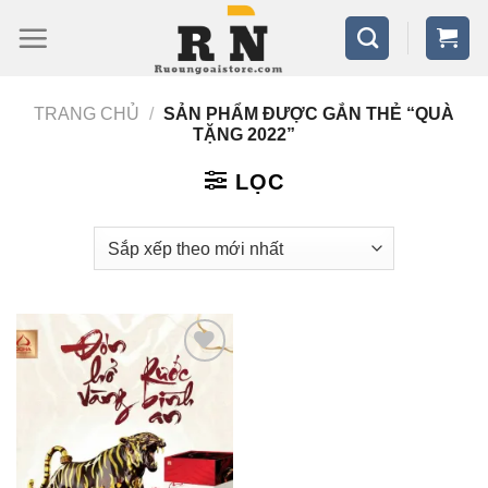
Bỏ
qua
nội
TRANG CHỦ
/
SẢN PHẨM ĐƯỢC GẮN THẺ “QUÀ
dung
TẶNG 2022”
LỌC