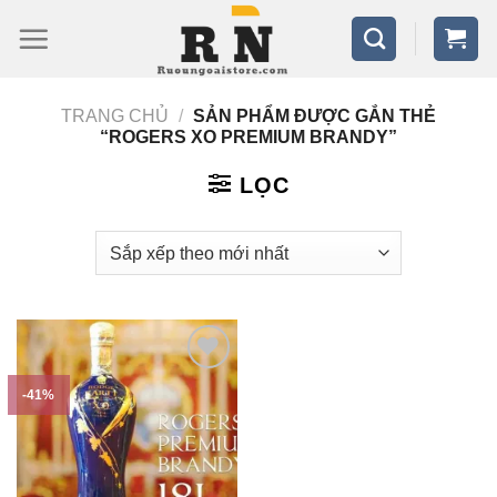
Bỏ
qua
nội
TRANG CHỦ
/
SẢN PHẨM ĐƯỢC GẮN THẺ
dung
“ROGERS XO PREMIUM BRANDY”
LỌC
-41%