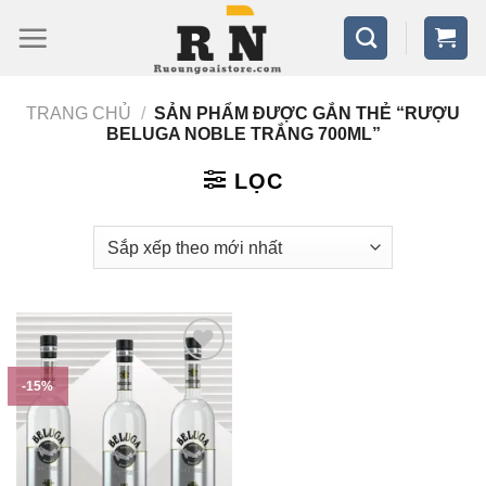
Bỏ
qua
nội
TRANG CHỦ
/
SẢN PHẨM ĐƯỢC GẮN THẺ “RƯỢU
dung
BELUGA NOBLE TRẮNG 700ML”
LỌC
-15%