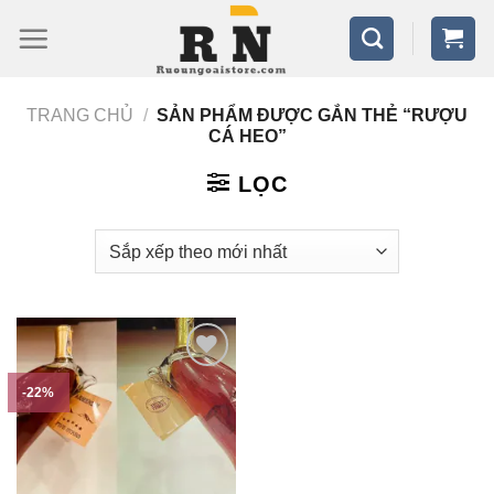
Bỏ
qua
nội
TRANG CHỦ
/
SẢN PHẨM ĐƯỢC GẮN THẺ “RƯỢU
dung
CÁ HEO”
LỌC
-22%