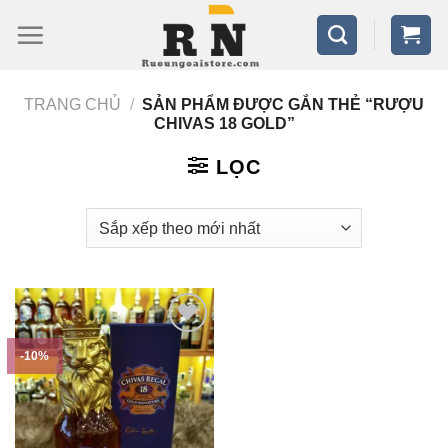
Bỏ
qua
nội
TRANG CHỦ
/
SẢN PHẨM ĐƯỢC GẮN THẺ “RƯỢU
dung
CHIVAS 18 GOLD”
LỌC
-10%