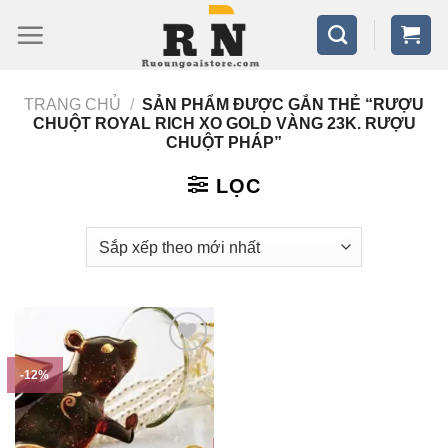
Bỏ
qua
nội
TRANG CHỦ
/
SẢN PHẨM ĐƯỢC GẮN THẺ “RƯỢU
dung
CHUỘT ROYAL RICH XO GOLD VÀNG 23K. RƯỢU
CHUỘT PHÁP”
LỌC
-12%