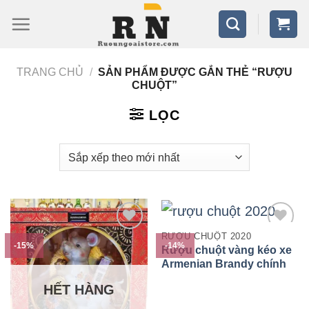
Bỏ
qua
nội
TRANG CHỦ
/
SẢN PHẨM ĐƯỢC GẮN THẺ “RƯỢU
dung
CHUỘT”
LỌC
RƯỢU CHUỘT 2020
-15%
-14%
Rượu chuột vàng kéo xe
Armenian Brandy chính
hãng của Nga
HẾT HÀNG