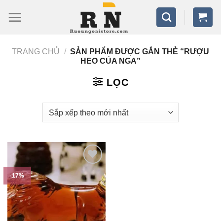
Bỏ
qua
nội
TRANG CHỦ
/
SẢN PHẨM ĐƯỢC GẮN THẺ “RƯỢU
dung
HEO CỦA NGA”
LỌC
-17%