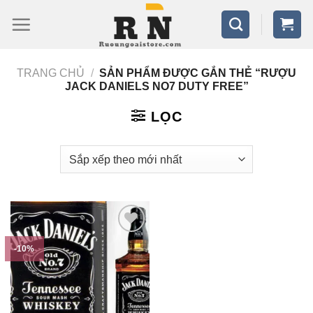
Bỏ
qua
nội
TRANG CHỦ
/
SẢN PHẨM ĐƯỢC GẮN THẺ “RƯỢU
dung
JACK DANIELS NO7 DUTY FREE”
LỌC
-10%