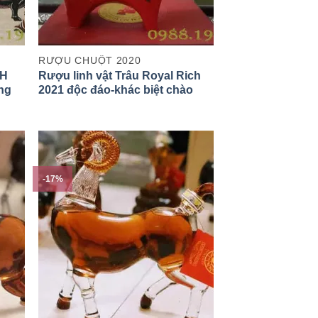
RƯỢU CHUỘT 2020
CH
Rượu linh vật Trâu Royal Rich
ng
2021 độc đáo-khác biệt chào
đón năm Tân Sửu
-17%