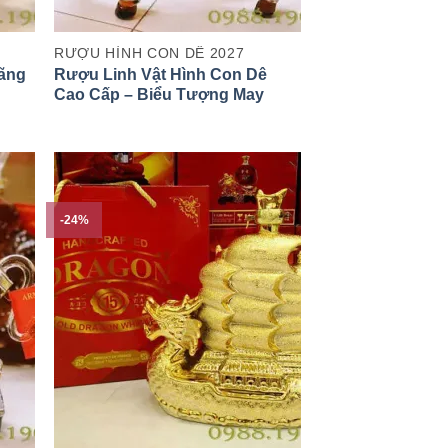
RƯỢU HÌNH CON DÊ 2027
hãng
Rượu Linh Vật Hình Con Dê
Cao Cấp – Biểu Tượng May
Mắn, Tài Lộc Và Thành Công
-24%