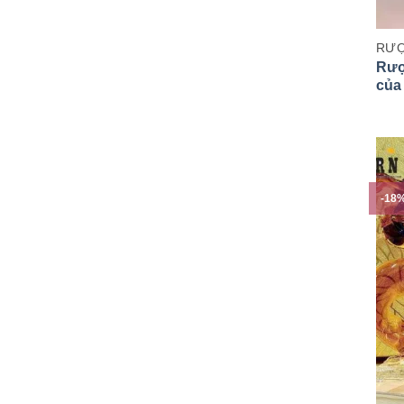
RƯỢ
Rượ
của
-18