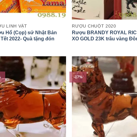
U LINH VẬT
RƯỢU CHUỘT 2020
u Hổ (Cọp) sứ Nhật Bản
Rượu BRANDY ROYAL RI
 Tết 2022- Quà tặng đón
XO GOLD 23K trâu vàng Đô
m Dần
Hồ- đón Tân Sửu 2021
%
-17%