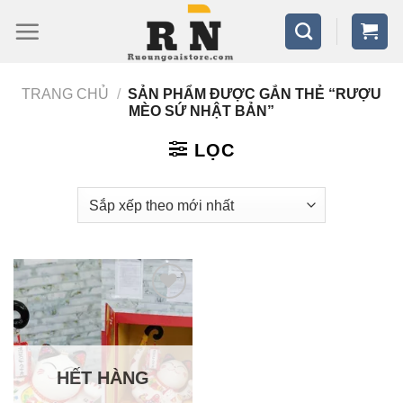
Bỏ
qua
nội
TRANG CHỦ
/
SẢN PHẨM ĐƯỢC GẮN THẺ “RƯỢU
dung
MÈO SỨ NHẬT BẢN”
LỌC
HẾT HÀNG