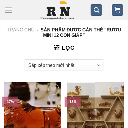
Bỏ
qua
nội
TRANG CHỦ
/
SẢN PHẨM ĐƯỢC GẮN THẺ “RƯỢU
dung
MINI 12 CON GIÁP”
LỌC
-17%
-13%