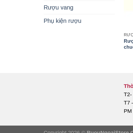
Rượu vang
Phụ kiện rượu
RƯỢ
Rượ
chu
Thờ
T2-
T7 
PM
Copyright 2026 ©
RuouNgoaiStore.