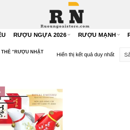
ỆU
RƯỢU NGỰA 2026
RƯỢU MẠNH
 THẺ “RƯỢU NHẬT
Hiển thị kết quả duy nhất
%