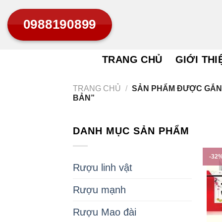
Bỏ
0988190899
qua
nội
dung
TRANG CHỦ
GIỚI THI
TRANG CHỦ
/
SẢN PHẨM ĐƯỢC GẮN
BẢN”
DANH MỤC SẢN PHẨM
-32
Rượu linh vật
Rượu mạnh
Rượu Mao đài