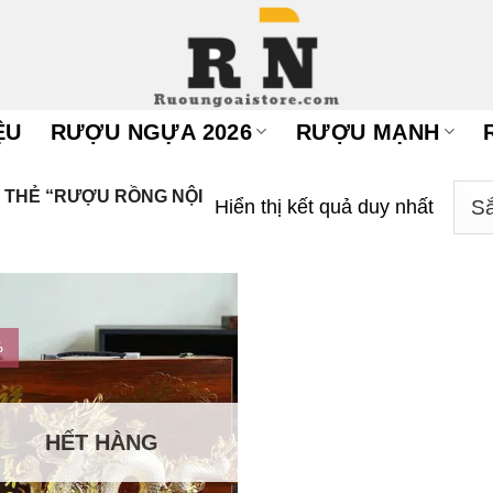
ỆU
RƯỢU NGỰA 2026
RƯỢU MẠNH
THẺ “RƯỢU RỒNG NỘI
Hiển thị kết quả duy nhất
%
HẾT HÀNG