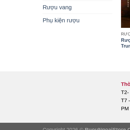
Rượu vang
Phụ kiện rượu
RƯỢ
Rượ
Tru
Thờ
T2-
T7 
PM
Copyright 2026 ©
RuouNgoaiStore.