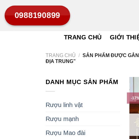
Bỏ
0988190899
qua
nội
dung
TRANG CHỦ
GIỚI THI
TRANG CHỦ
/
SẢN PHẨM ĐƯỢC GẮN 
ĐỊA TRUNG”
DANH MỤC SẢN PHẨM
-17
Rượu linh vật
Rượu mạnh
Rượu Mao đài