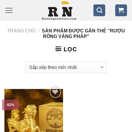
Bỏ
qua
nội
TRANG CHỦ
/
SẢN PHẨM ĐƯỢC GẮN THẺ “RƯỢU
dung
RỒNG VÀNG PHÁP”
LỌC
-92%