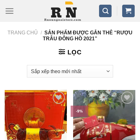
Bỏ
qua
nội
TRANG CHỦ
/
SẢN PHẨM ĐƯỢC GẮN THẺ “RƯỢU
dung
TRÂU ĐÔNG HỒ 2021”
LỌC
-9%