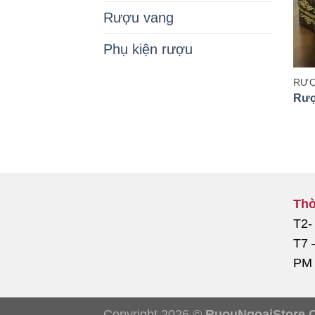
Rượu vang
Phụ kiện rượu
RƯỢ
Rượ
Thờ
T2-
T7 
PM
Copyright 2026 ©
RuouNgoaiStore.