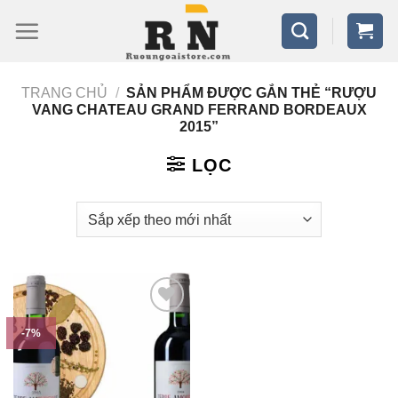
Bỏ
qua
nội
TRANG CHỦ
/
SẢN PHẨM ĐƯỢC GẮN THẺ “RƯỢU
dung
VANG CHATEAU GRAND FERRAND BORDEAUX
2015”
LỌC
-7%