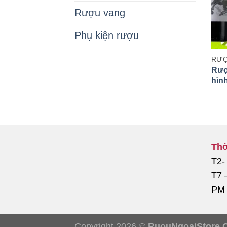
Rượu vang
Phụ kiện rượu
RƯỢ
Rượ
hìn
Mã 
Thờ
T2-
T7 
PM
Copyright 2026 ©
RuouNgoaiStore.