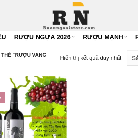
ỆU
RƯỢU NGỰA 2026
RƯỢU MẠNH
 THẺ “RƯỢU VANG
Hiển thị kết quả duy nhất
%