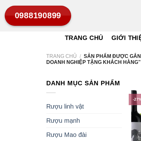
Bỏ
0988190899
qua
nội
dung
TRANG CHỦ
GIỚI THI
TRANG CHỦ
/
SẢN PHẨM ĐƯỢC GẮN
DOANH NGHIỆP TẶNG KHÁCH HÀNG”
DANH MỤC SẢN PHẨM
-27
Rượu linh vật
Rượu mạnh
Rượu Mao đài