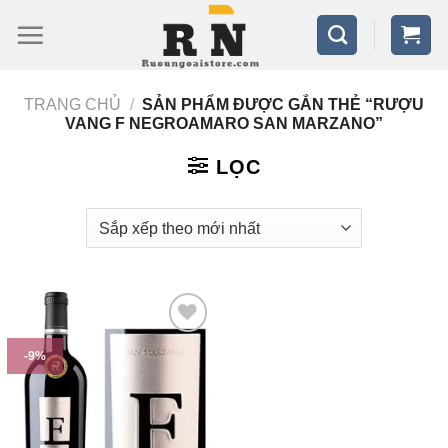
Bỏ
qua
nội
TRANG CHỦ
/
SẢN PHẨM ĐƯỢC GẮN THẺ “RƯỢU
dung
VANG F NEGROAMARO SAN MARZANO”
LỌC
-9%