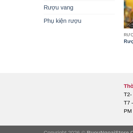
Rượu vang
Phụ kiện rượu
RƯỢ
Rượ
Thờ
T2-
T7 
PM
Copyright 2026 ©
RuouNgoaiStore.