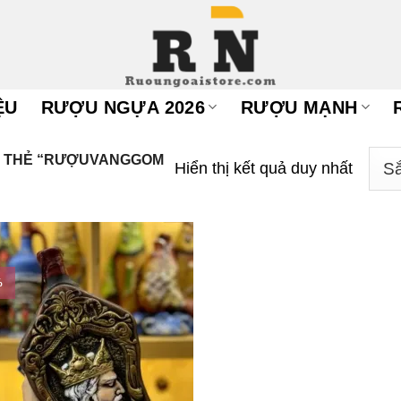
ỆU
RƯỢU NGỰA 2026
RƯỢU MẠNH
 THẺ “RƯỢUVANGGOM
Hiển thị kết quả duy nhất
%