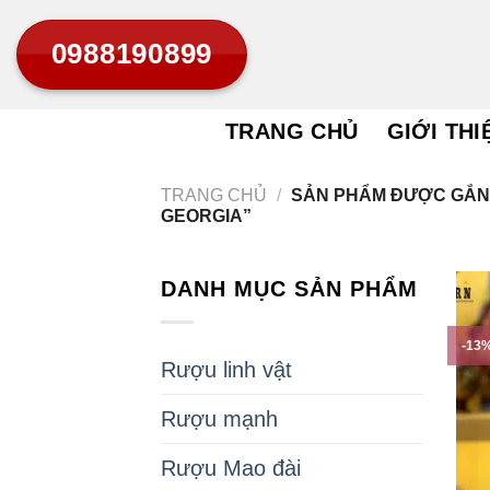
Bỏ
0988190899
qua
nội
dung
TRANG CHỦ
GIỚI THI
TRANG CHỦ
/
SẢN PHẨM ĐƯỢC GẮN
GEORGIA”
DANH MỤC SẢN PHẨM
-13
Rượu linh vật
Rượu mạnh
Rượu Mao đài