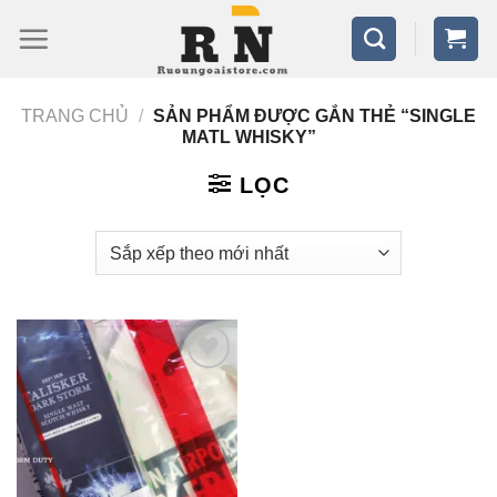
Bỏ
qua
nội
TRANG CHỦ
/
SẢN PHẨM ĐƯỢC GẮN THẺ “SINGLE
dung
MATL WHISKY”
LỌC