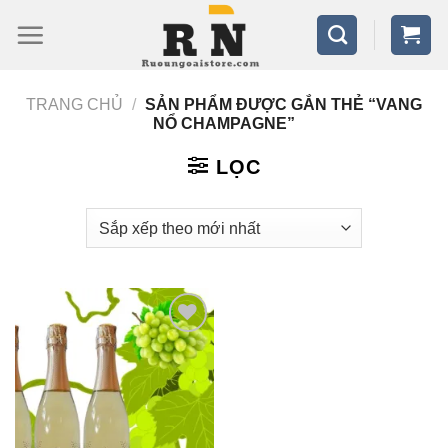
Bỏ
qua
nội
TRANG CHỦ
/
SẢN PHẨM ĐƯỢC GẮN THẺ “VANG
dung
NỔ CHAMPAGNE”
LỌC