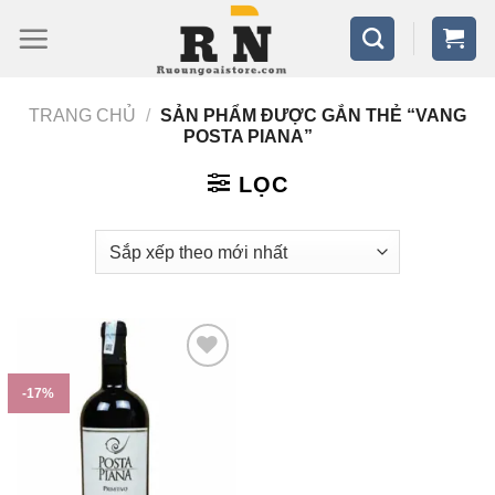
Bỏ
qua
nội
TRANG CHỦ
/
SẢN PHẨM ĐƯỢC GẮN THẺ “VANG
dung
POSTA PIANA”
LỌC
-17%