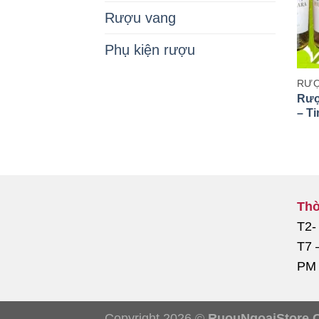
Rượu vang
Phụ kiện rượu
RƯỢ
Rượ
– T
Nổi
Thờ
T2-
T7 
PM
Copyright 2026 ©
RuouNgoaiStore.