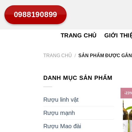
Bỏ
0988190899
qua
nội
dung
TRANG CHỦ
GIỚI THI
TRANG CHỦ
/
SẢN PHẨM ĐƯỢC GẮN 
DANH MỤC SẢN PHẨM
-23
Rượu linh vật
Rượu mạnh
Rượu Mao đài