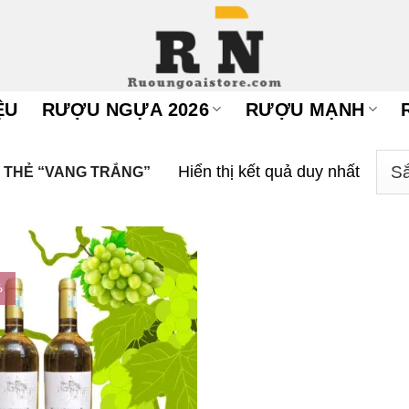
ỆU
RƯỢU NGỰA 2026
RƯỢU MẠNH
Hiển thị kết quả duy nhất
THẺ “VANG TRẮNG”
%