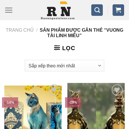
Bỏ
qua
nội
TRANG CHỦ
/
SẢN PHẨM ĐƯỢC GẮN THẺ “VUONG
dung
TÀI LINH MIÊU”
LỌC
-14%
-19%