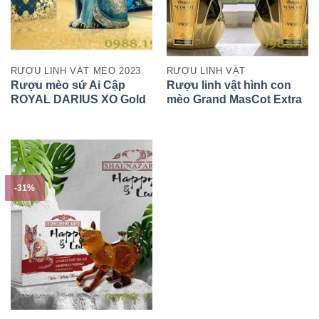
RƯỢU LINH VẬT MÈO 2023
RƯỢU LINH VẬT
Rượu mèo sứ Ai Cập
Rượu linh vật hình con
ROYAL DARIUS XO Gold
mèo Grand MasCot Extra
23K
Brandy chính hãng của
Úc
-31%