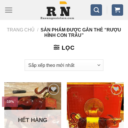
Bỏ
qua
nội
TRANG CHỦ
/
SẢN PHẨM ĐƯỢC GẮN THẺ “RƯỢU
dung
HÌNH CON TRÂU”
LỌC
-10%
HẾT HÀNG