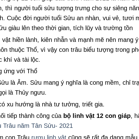
 thì người tuổi sửu tượng trưng cho sự siêng năn
h. Cuộc đời người tuổi Sửu an nhàn, vui vẻ, tươi
 giàu lên theo thời gian, tích lũy và trường tồn
 vật hiền lành, kiên nhẫn và mạnh mẽ nên mang ý 
hôn thuộc Thổ, vì vậy con trâu biểu tượng trong ph
 khí và tài lộc.
g ứng với Thổ
ửu là Âm. Sửu mang ý nghĩa là cong mềm, chỉ trạ
gọi là Thủy ngưu.
 xu hướng là nhà tư tưởng, triết gia.
nối tiếp thành công của
bộ linh vật 12 con giáp
, 
 Trâu năm Tân Sửu- 2021
m con Trâu
rượu linh vật
cũng sẽ rất đa dạng mẫu 