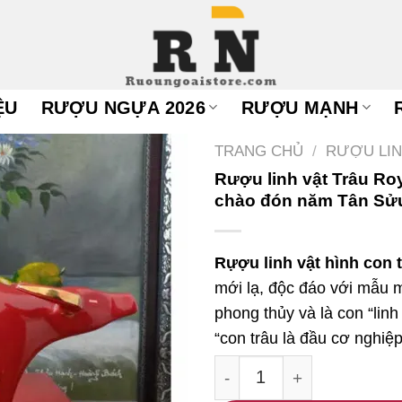
ỆU
RƯỢU NGỰA 2026
RƯỢU MẠNH
TRANG CHỦ
/
RƯỢU LIN
Rượu linh vật Trâu Ro
chào đón năm Tân Sử
Rựợu linh vật hình con 
mới lạ, độc đáo với mẫu m
phong thủy và là con “lin
“con trâu là đầu cơ nghiệp
Rượu linh vật Trâu Roy