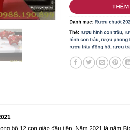
THÊM
Danh mục:
Rượu chuột 20
Thẻ:
rượu hình con trâu
,
rư
hình con trâu
,
rượu phong 
rượu trâu đông hồ
,
rượu tr
2021
trong bộ 12 con giáp đầu tiên. Năm 2021 là năm 