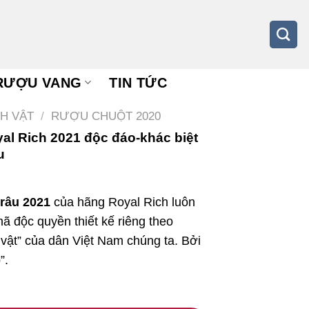
RƯỢU VANG
TIN TỨC
H VẬT
/
RƯỢU CHUỘT 2020
yal Rich 2021 độc đáo-khác biệt
u
trâu 2021
của hãng Royal Rich luôn
ã độc quyền thiết kế riêng theo
h vật” của dân Việt Nam chúng ta. Bởi
”.
al Rich 2021 độc đáo-khác biệt chào đón năm Tân S