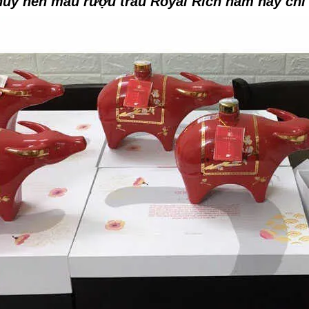
thủy nên mẫu rượu trâu Royal Rich năm nay chỉ