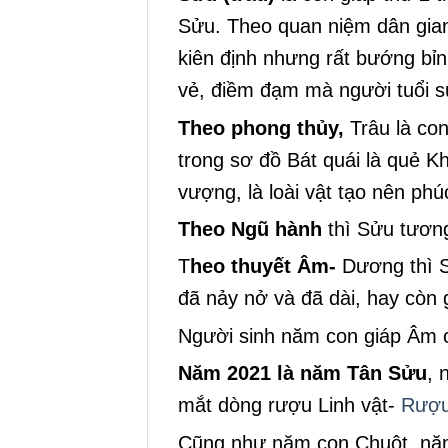
Sửu. Theo quan niệm dân gian,
kiên định nhưng rất bướng bỉn
vẻ, điềm đạm mà người tuổi sửu
Theo phong thủy,
Trâu là con
trong sơ đồ Bát quái là quẻ K
vượng, là loài vật tạo nên phúc
Theo Ngũ hành
thì Sửu tươn
T
heo thuyết Âm-
Dương thì S
đã nảy nở và đã dài, hay còn 
Người sinh năm con giáp Âm có
Năm 2021 là năm Tân Sửu
, 
mắt dòng rượu Linh vật-
Rượu
Cũng như năm con Chuột, nă