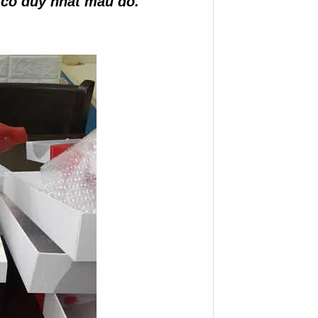
 có duy nhất mẫu đỏ.