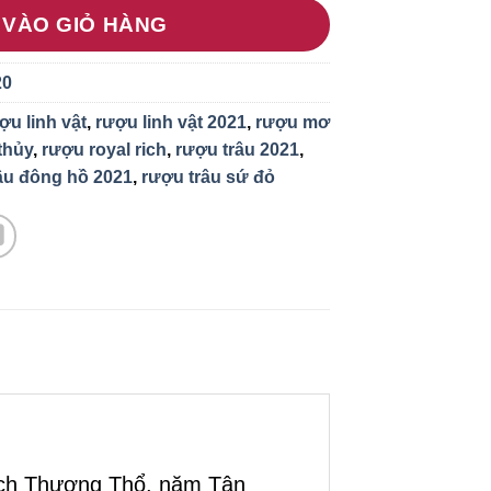
 VÀO GIỎ HÀNG
20
ợu linh vật
,
rượu linh vật 2021
,
rượu mơ
thủy
,
rượu royal rich
,
rượu trâu 2021
,
âu đông hồ 2021
,
rượu trâu sứ đỏ
Bích Thượng Thổ, năm Tân