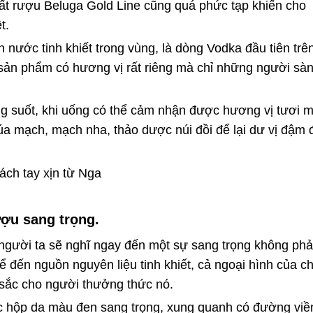
uất rượu Beluga Gold Line cũng quá phức tạp khiến cho
t.
ước tinh khiết trong vùng, là dòng Vodka đầu tiên trê
 sản phẩm có hương vị rất riêng mà chỉ những người sà
g suốt, khi uống có thể cảm nhận được hương vị tươi m
lúa mạch, mạch nha, thảo dược núi đồi để lại dư vị đậm 
ượu sang trọng.
 người ta sẽ nghĩ ngay đến một sự sang trọng không phả
 đến nguồn nguyên liệu tinh khiết, cả ngoại hình của ch
 sắc cho người thưởng thức nó.
c hộp da màu đen sang trọng, xung quanh có đường viề