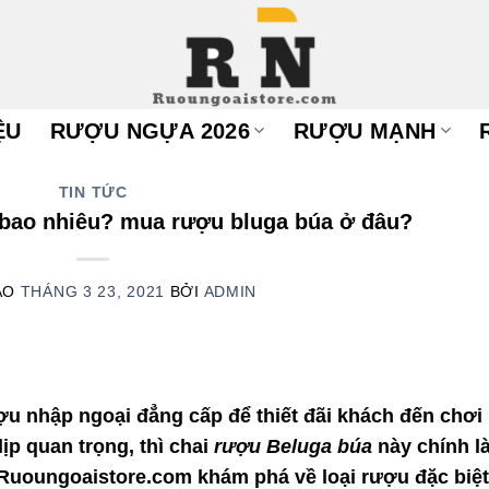
ỆU
RƯỢU NGỰA 2026
RƯỢU MẠNH
TIN TỨC
 bao nhiêu? mua rượu bluga búa ở đâu?
ÀO
THÁNG 3 23, 2021
BỞI
ADMIN
ợu nhập ngoại đẳng cấp để thiết đãi khách đến chơi
ịp quan trọng, thì chai
rượu Beluga búa
này chính l
Ruoungoaistore.com khám phá về loại rượu đặc biệt