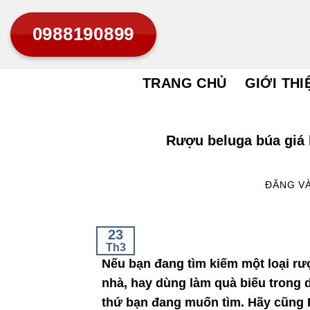
Bỏ
0988190899
qua
nội
dung
TRANG CHỦ
GIỚI THI
Rượu beluga búa giá
ĐĂNG V
23
Th3
Nếu bạn đang tìm kiếm một loại rư
nhà, hay dùng làm quà biếu trong d
thứ bạn đang muốn tìm. Hãy cũng 