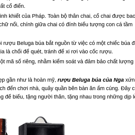
ất cổ điển.
tinh khiết của Pháp. Toàn bộ thân chai, cổ chai được ba
hữ nổi, chính giữa chai có đính biểu tượng con cá tầm
i rượu Beluga búa bắt nguồn từ việc có một chiếc búa đ
a là chổi để quét, tránh để xi rơi vào cốc rượu.
ột mã số riêng, nhằm kiểm soát và đảm bảo chất lượng
đẹp gần như là hoàn mỹ,
rượu Beluga búa
của Nga
xứn
ách đến chơi nhà, quây quần bên bàn ăn ấm cúng. Đây 
g để biếu, tặng người thân, tặng nhau trong những dịp l