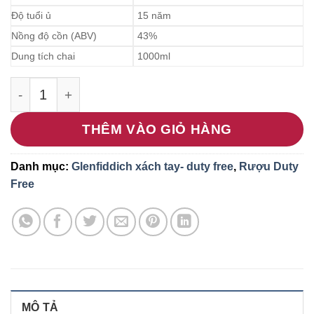
Độ tuổi ủ
15 năm
Nồng độ cồn (ABV)
43%
Dung tích chai
1000ml
Rượu Glenfiddich 15YO Xách Tay Duty Free – Lự
THÊM VÀO GIỎ HÀNG
Danh mục:
Glenfiddich xách tay- duty free
,
Rượu Duty
Free
MÔ TẢ