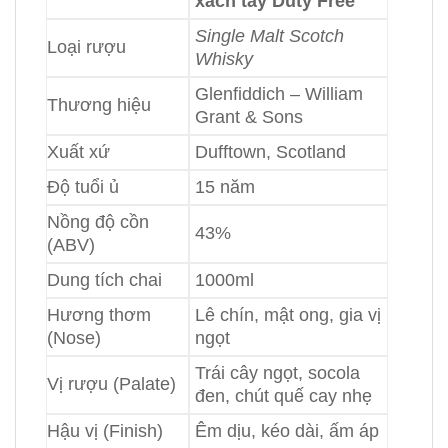
xách tay Duty Free
Single Malt Scotch
Loại rượu
Whisky
Glenfiddich – William
Thương hiệu
Grant & Sons
Xuất xứ
Dufftown, Scotland
Độ tuổi ủ
15 năm
Nồng độ cồn
43%
(ABV)
Dung tích chai
1000ml
Hương thơm
Lê chín, mật ong, gia vị
(Nose)
ngọt
Trái cây ngọt, socola
Vị rượu (Palate)
đen, chút quế cay nhẹ
Hậu vị (Finish)
Êm dịu, kéo dài, ấm áp