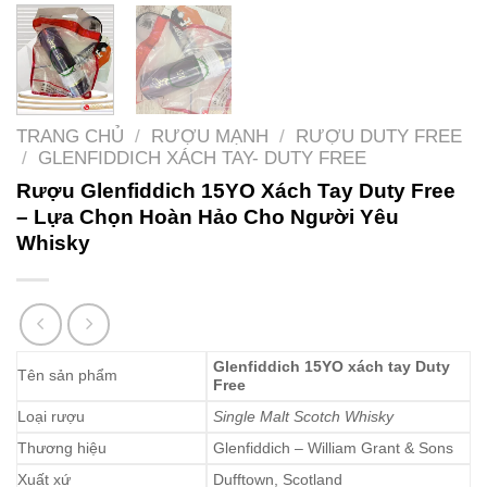
TRANG CHỦ
/
RƯỢU MẠNH
/
RƯỢU DUTY FREE
/
GLENFIDDICH XÁCH TAY- DUTY FREE
Rượu Glenfiddich 15YO Xách Tay Duty Free
– Lựa Chọn Hoàn Hảo Cho Người Yêu
Whisky
Glenfiddich 15YO xách tay Duty
Tên sản phẩm
Free
Loại rượu
Single Malt Scotch Whisky
Thương hiệu
Glenfiddich – William Grant & Sons
Xuất xứ
Dufftown, Scotland